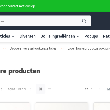
rvoor contact met ons op.
ticles
Diversen
Boilie ingrediënten
Popups
Nat
Droge en vers gekookte particles
Eigen boilie productie ook pri
ire producten
Pagina 1 van 9
M