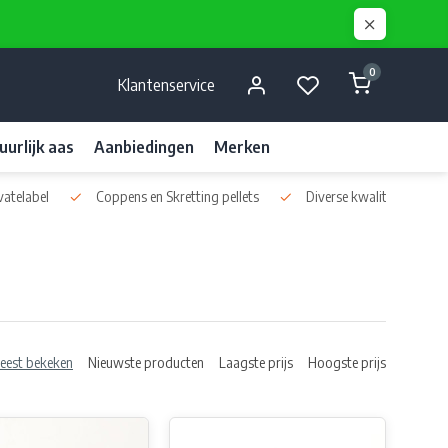
0
Klantenservice
uurlijk aas
Aanbiedingen
Merken
vatelabel
Coppens en Skretting pellets
Diverse kwaliteits liquids
eest bekeken
Nieuwste producten
Laagste prijs
Hoogste prijs