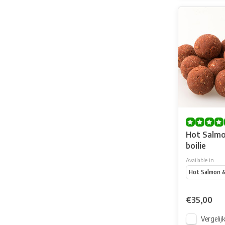
Hot Salmo
boilie
Available in
Hot Salmon &
€35,00
Vergelij