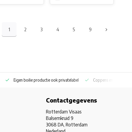
1
2
3
4
5
9
Eigen boilie productie ook privatelabel
Coppens en Skretting p
Contactgegevens
Rotterdam Visaas
Balsemkruid 9
3068 DA, Rotterdam
Nederland