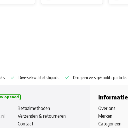
ets
Diverse kwaliteits liquids
Droge en vers gekookte particles
Informatie
w opened
Betaalmethoden
Over ons
.nl
Verzenden & retourneren
Merken
Contact
Categorieën