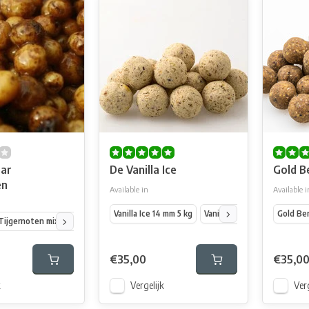
aar
De Vanilla Ice
Gold Be
en
Available in
Available i
Vanilla Ice 14 mm 5 kg
Vanilla Ice 20 mm 5 kg
Gold Ber
Van
Tijgernoten mix 11 liter emmer
Kant & Klaar Tijgernoten mix 10 kg zak
Kant & K
€35,00
€35,0
k
Vergelijk
Verg