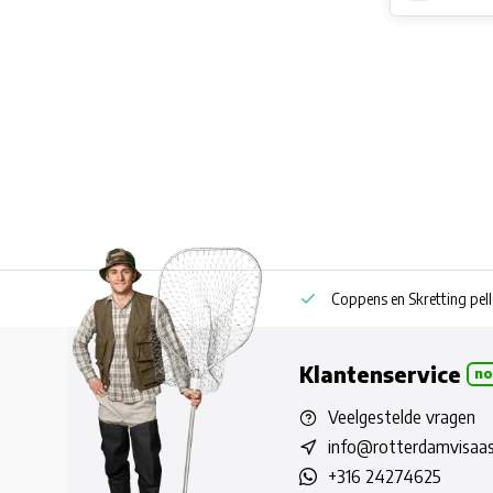
Eigen boilie productie ook privatelabel
Coppens en Skretting pell
Klantenservice
no
Veelgestelde vragen
info@rotterdamvisaas
+316 24274625