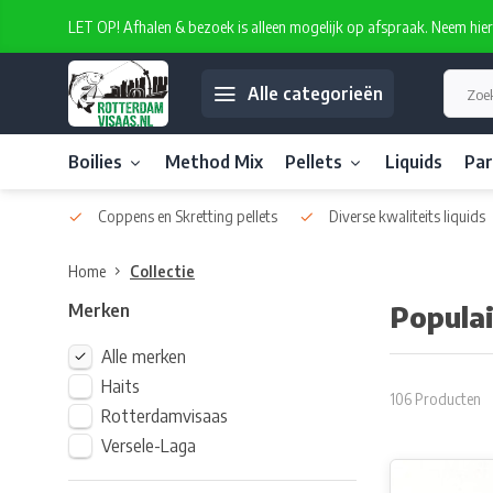
LET OP! Afhalen & bezoek is alleen mogelijk op afspraak. Neem hie
Alle categorieën
Boilies
Method Mix
Pellets
Liquids
Par
atelabel
Coppens en Skretting pellets
Diverse kwaliteits liquids
Home
Collectie
Merken
Popula
Alle merken
Haits
106 Producten
Rotterdamvisaas
Versele-Laga