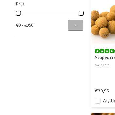
Prijs
€0 - €350
Scopex cr
Available in
Scopex cream 
€29,95
Vergelij