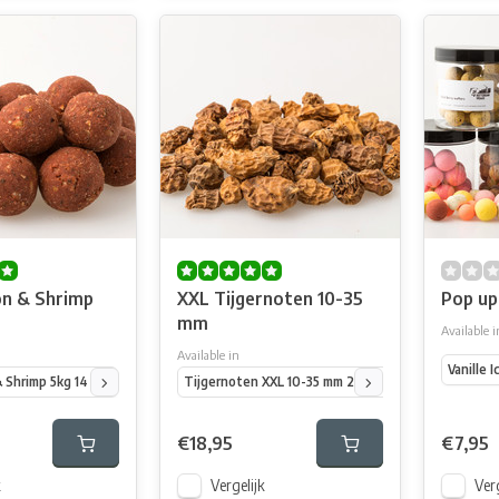
n & Shrimp
XXL Tijgernoten 10-35
Pop up
mm
Available i
Available in
Vanille 
 Shrimp 5kg 14 mm
Hot Salmon & Shrimp 5kg 20 mm
Tijgernoten XXL 10-35 mm 2.5 kg
Hot Salmon & Shrimp 25k
Tijgernoten XXL
€18,95
€7,95
k
Vergelijk
Verg