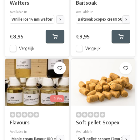
Wafters
Baitsoak
Available in
Available in
Vanille Ice 14 mm wafter
Vanille Ice 15/18 mm dumbel wafter
Baitsoak Scopex cream 500 ml
Maple cre
Bai
€8,95
€9,95
Vergelijk
Vergelijk
-10%
Flavours
Soft pellet Scopex
Available in
Available in
Maple cream flavour 100 ml
Scopex cream flavour 100 ml
Soft pellet scopex 12mm 2,5 kg
Aardbei flavo
So