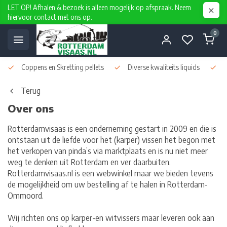
LET OP! Afhalen & bezoek is alleen mogelijk op afspraak. Neem
hiervoor contact met ons op.
0
Coppens en Skretting pellets
Diverse kwaliteits liquids
D
Terug
Over ons
Rotterdamvisaas is een onderneming gestart in 2009 en die is
ontstaan uit de liefde voor het (karper) vissen het begon met
het verkopen van pinda’s via marktplaats en is nu niet meer
weg te denken uit Rotterdam en ver daarbuiten.
Rotterdamvisaas.nl is een webwinkel maar we bieden tevens
de mogelijkheid om uw bestelling af te halen in Rotterdam-
Ommoord.
Wij richten ons op karper-en witvissers maar leveren ook aan