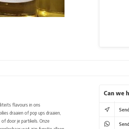
Can we h
teits flavours in ons
Send
lies draaien of pop ups draaien,
of door je partikels. Onze
Send