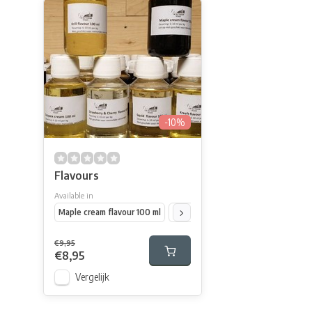
-10%
Flavours
Available in
Maple cream flavour 100 ml
Scopex cream flavour 100 ml
Aardb
€9,95
€8,95
Vergelijk