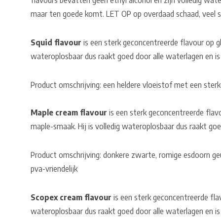
flavours bevatten geen ethyl alcohol en zijn volledig wate
maar ten goede komt. LET OP op overdaad schaad, veel s
Squid flavour
is een sterk geconcentreerde flavour op glyc
wateroplosbaar dus raakt goed door alle waterlagen en is p
Product omschrijving: een heldere vloeistof met een ster
Maple cream flavour
is een sterk geconcentreerde flav
maple-smaak. Hij is volledig wateroplosbaar dus raakt goe
Product omschrijving: donkere zwarte, romige esdoorn ge
pva-vriendelijk
Scopex cream flavour
is een sterk geconcentreerde flavo
wateroplosbaar dus raakt goed door alle waterlagen en is 