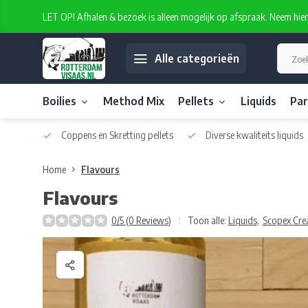
LET OP! Afhalen & bezoek is alleen mogelijk op afspraak. Neem hie
Alle categorieën
Boilies
Method Mix
Pellets
Liquids
Par
atelabel
Coppens en Skretting pellets
Diverse kwaliteits liquids
Home
Flavours
Flavours
0/5 (0 Reviews)
Toon alle:
Liquids
,
Scopex Cre