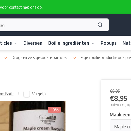
rvoor contact met ons op.
ticles
Diversen
Boilie ingrediënten
Popups
Nat
Droge en vers gekookte particles
Eigen boilie productie ook pri
€9,95
Vergelijk
am Boilie
€8,95
Stukprijs: €0,00 /
-10%
Maak een
Maple cr