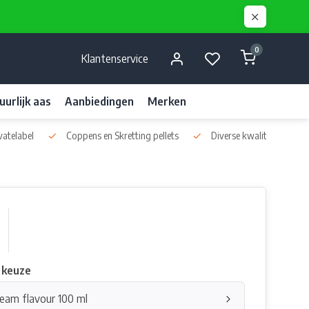
0
Klantenservice
uurlijk aas
Aanbiedingen
Merken
vatelabel
Coppens en Skretting pellets
Diverse kwaliteits liquids
 keuze
eam flavour 100 ml