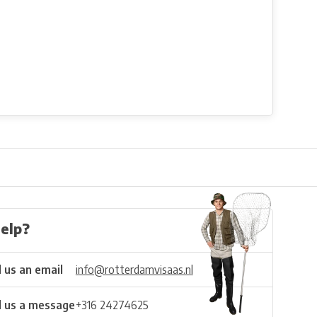
elp?
 us an email
info@rotterdamvisaas.nl
 us a message
+316 24274625