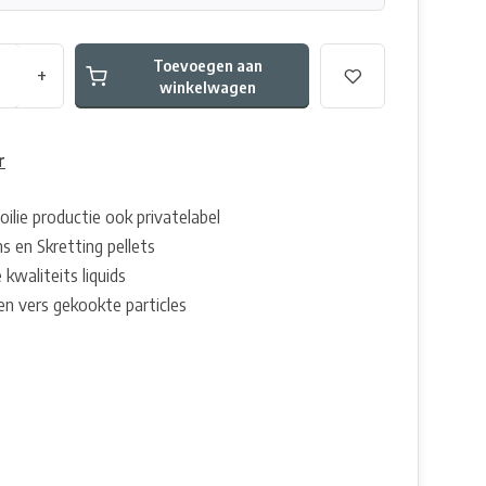
Toevoegen aan
+
winkelwagen
r
oilie productie ook privatelabel
s en Skretting pellets
 kwaliteits liquids
en vers gekookte particles