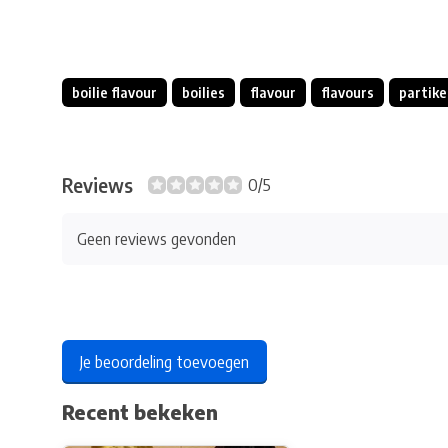
boilie flavour
boilies
flavour
flavours
partike
Reviews
0/5
Geen reviews gevonden
Je beoordeling toevoegen
Recent bekeken