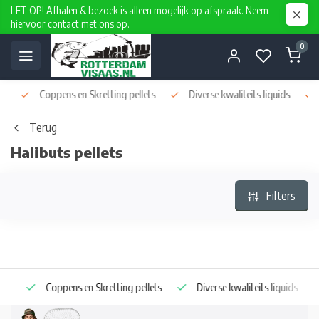
LET OP! Afhalen & bezoek is alleen mogelijk op afspraak. Neem
hiervoor contact met ons op.
0
Coppens en Skretting pellets
Diverse kwaliteits liquids
D
Terug
Halibuts pellets
Filters
Coppens en Skretting pellets
Diverse kwaliteits liquids