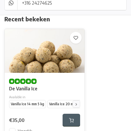
+316 24274625
Recent bekeken
De Vanilla Ice
Available in
Vanilla Ice 14 mm 5 kg
Vanilla Ice 20 mm 5 kg
Vanilla Ice 14 mm 25 kg
V
€35,00