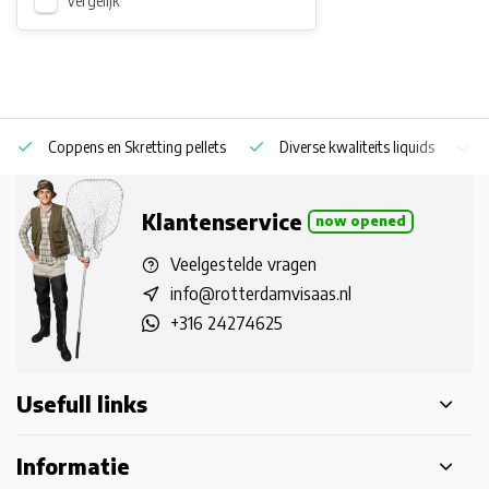
Vergelijk
Coppens en Skretting pellets
Diverse kwaliteits liquids
Klantenservice
now opened
Veelgestelde vragen
info@rotterdamvisaas.nl
+316 24274625
Usefull links
Informatie