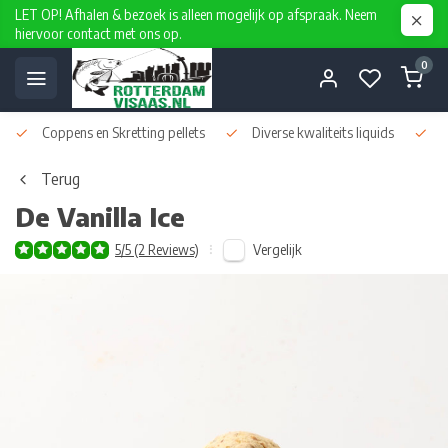
LET OP! Afhalen & bezoek is alleen mogelijk op afspraak. Neem
hiervoor contact met ons op.
0
Coppens en Skretting pellets
Diverse kwaliteits liquids
D
Terug
De Vanilla Ice
Vergelijk
5/5 (2 Reviews)