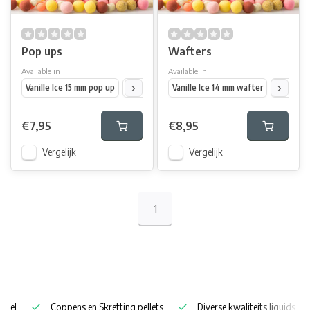
Pop ups
Wafters
Available in
Available in
Vanille Ice 15 mm pop up
Vanille Ice pop up 20 mm
Vanille Ice 14 mm wafter
Maple cream pop up 
Vanille I
€7,95
€8,95
Vergelijk
Vergelijk
1
Coppens en Skretting pellets
Diverse kwaliteits liquids