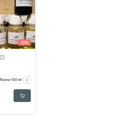
-10%
flavour 100 ml
Scopex cream flavour 100 ml
Aardbei flavour 100 ml
Oriental
k