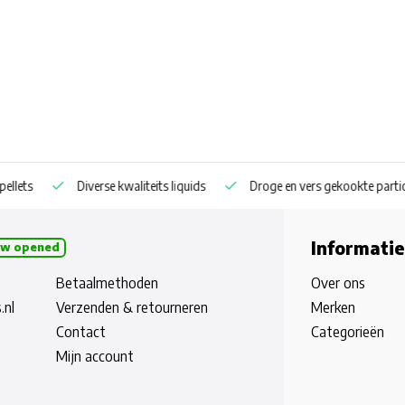
ets
Diverse kwaliteits liquids
Droge en vers gekookte particles
Informatie
w opened
Betaalmethoden
Over ons
.nl
Verzenden & retourneren
Merken
Contact
Categorieën
Mijn account