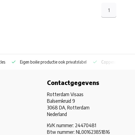
1
Eigen boilie productie ook privatelabel
Coppens en Skretting p
Contactgegevens
Rotterdam Visaas
Balsemkruid 9
3068 DA, Rotterdam
Nederland
KVK nummer: 24470481
Btw nummer: NL001623851B16