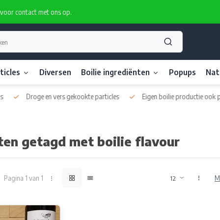
rvoor contact met ons op.
ticles
Diversen
Boilie ingrediënten
Popups
Nat
Droge en vers gekookte particles
Eigen boilie productie ook pri
en getagd met boilie flavour
Pagina 1 van 1
M