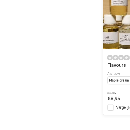
Flavours
Available in
Maple cream 
€9,95
€8,95
Vergelij