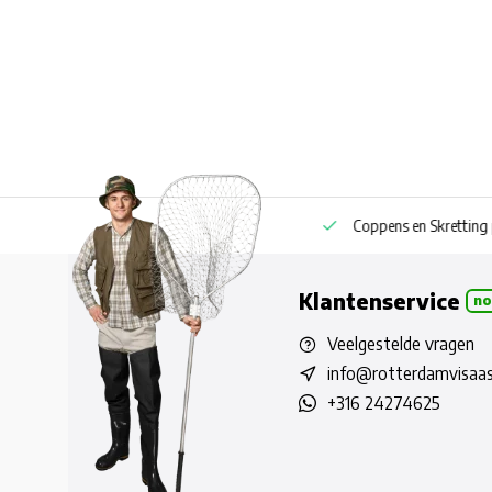
Eigen boilie productie ook privatelabel
Coppens en Skretting pell
Klantenservice
no
Veelgestelde vragen
info@rotterdamvisaas
+316 24274625