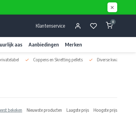
0
Klantenservice
uurlijk aas
Aanbiedingen
Merken
vatelabel
Coppens en Skretting pellets
Diverse kwaliteits liquids
eest bekeken
Nieuwste producten
Laagste prijs
Hoogste prijs