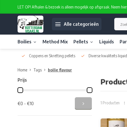
LET OP! Afhalen & bezoek is alleen mogelijk op afspraak. Neem hie
Alle categorieën
Boilies
Method Mix
Pellets
Liquids
Par
atelabel
Coppens en Skretting pellets
Diverse kwaliteits liquids
Home
Tags
boilie flavour
Prijs
Product
1 Producten
€0 - €10