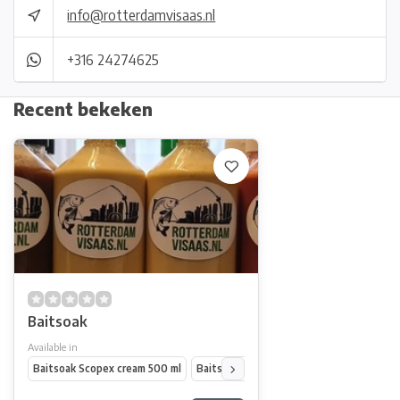
info@rotterdamvisaas.nl
+316 24274625
Recent bekeken
Baitsoak
Available in
Baitsoak Scopex cream 500 ml
Baitsoak Krill 500 ml
Baitsoak Scopex s