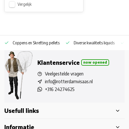
Vergelijk
Coppens en Skretting pellets
Diverse kwaliteits liquids
Klantenservice
now opened
Veelgestelde vragen
info@rotterdamvisaas.nl
+316 24274625
Usefull links
Informatie