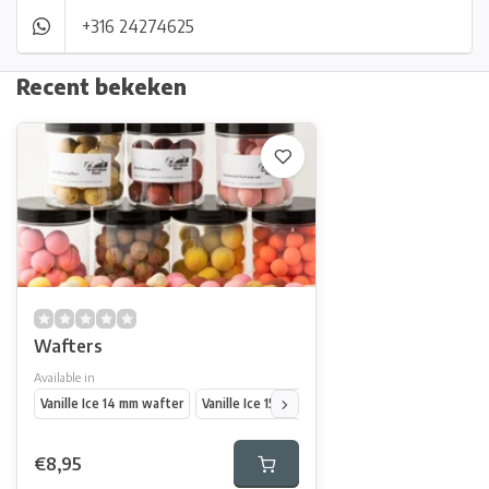
+316 24274625
Recent bekeken
Wafters
Available in
Vanille Ice 14 mm wafter
Vanille Ice 15/18 mm dumbel wafter
Maple cre
€8,95