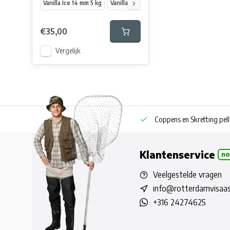
Vanilla Ice 14 mm 5 kg
Vanilla Ice 20 mm 5 kg
Vanilla Ice 14 mm 
€35,00
Vergelijk
Eigen boilie productie ook privatelabel
Coppens en Skretting pell
Klantenservice
no
Veelgestelde vragen
info@rotterdamvisaas
+316 24274625