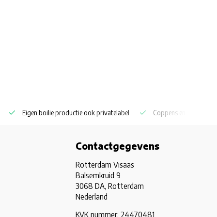
Vanilla Ice 14 mm 100 kg
Vanilla Ice 20 mm 100 kg
De Vanilla Ice mixed 14 +
Eigen boilie productie ook privatelabel
Coppens en Skretting p
Contactgegevens
Rotterdam Visaas
Balsemkruid 9
3068 DA, Rotterdam
Nederland
KVK nummer: 24470481