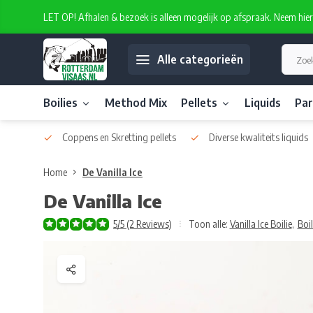
LET OP! Afhalen & bezoek is alleen mogelijk op afspraak. Neem hie
Alle categorieën
Boilies
Method Mix
Pellets
Liquids
Par
atelabel
Coppens en Skretting pellets
Diverse kwaliteits liquids
Home
De Vanilla Ice
De Vanilla Ice
5/5 (2 Reviews)
Toon alle:
Vanilla Ice Boilie
,
Boil