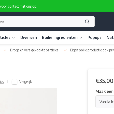
rvoor contact met ons op.
ticles
Diversen
Boilie ingrediënten
Popups
Nat
Droge en vers gekookte particles
Eigen boilie productie ook pri
€35,00
Vergelijk
ies
Maak een
Vanilla 