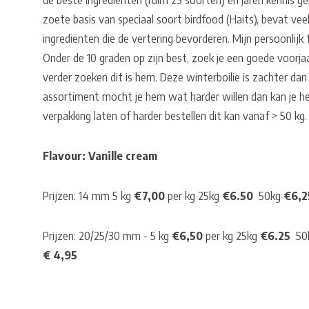
de beste ingrediënten (ruim 25 soorten) en jaren kennis geb
zoete basis van speciaal soort birdfood (Haits), bevat veel 
ingrediënten die de vertering bevorderen. Mijn persoonlijk f
Onder de 10 graden op zijn best, zoek je een goede voorjaa
verder zoeken dit is hem. Deze winterboilie is zachter dan
assortiment mocht je hem wat harder willen dan kan je h
verpakking laten of harder bestellen dit kan vanaf > 50 kg.
Flavour: Vanille cream
Prijzen: 14 mm 5 kg
€7,00
per kg 25kg
€6.50
50kg
€6,
Prijzen: 20/25/30 mm - 5 kg
€6,50
per kg 25kg
€6.25
50
€ 4,95