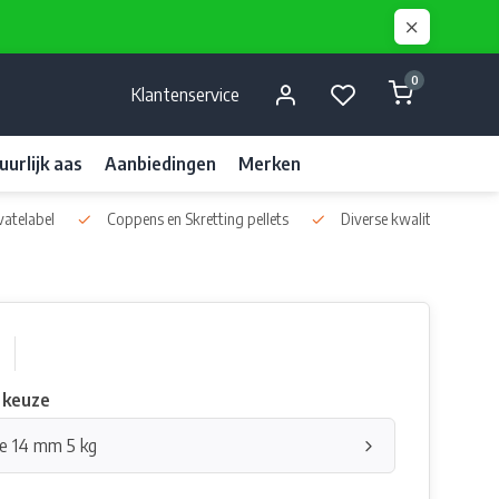
0
Klantenservice
uurlijk aas
Aanbiedingen
Merken
vatelabel
Coppens en Skretting pellets
Diverse kwaliteits liquids
 keuze
Ice 14 mm 5 kg