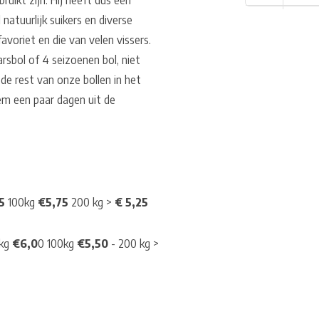
ruikt zijn. Hij heeft dus een
natuurlijk suikers en diverse
avoriet en die van velen vissers.
rsbol of 4 seizoenen bol, niet
 de rest van onze bollen in het
em een paar dagen uit de
25
100kg
€5,75
200 kg >
€ 5,25
kg
€6,0
0 100kg
€5,50
- 200 kg >