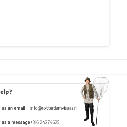
elp?
 us an email
info@rotterdamvisaas.nl
 us a message
+316 24274625