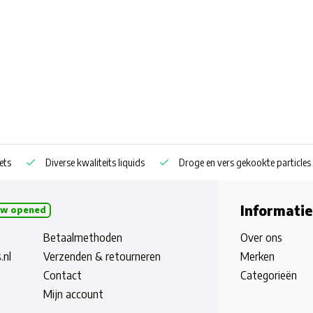
25 kg
Vanilla Ice 20 mm 25 kg
Vanilla Ice 14 mm 50 kg
Vanilla Ice 20 mm 50 kg
ets
Diverse kwaliteits liquids
Droge en vers gekookte particles
Informatie
w opened
Betaalmethoden
Over ons
.nl
Verzenden & retourneren
Merken
Contact
Categorieën
Mijn account