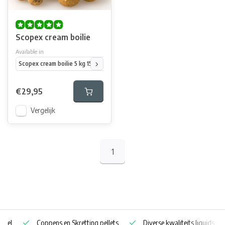
Scopex cream boilie
Available in
Scopex cream boilie 5 kg 15 mm
Scopex cream boilie 7,5 kg mixed diamete
€29,95
Vergelijk
1
Coppens en Skretting pellets
Diverse kwaliteits liquids