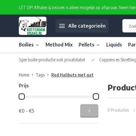
LET OP! Afhalen & bezoek is alleen mogelijk op afspraak. Neem hie
Alle categorieën
Boilies
Method Mix
Pellets
Liquids
Par
vatelabel
Coppens en Skretting pellets
Diverse kwaliteits liquid
Home
Tags
Red Halibuts met gat
Prijs
Produc
0 Producten
€0 - €5