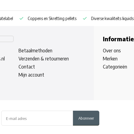
llets
Diverse kwaliteits liquids
Droge en vers gekookte particle
Informatie
Betaalmethoden
Over ons
.nl
Verzenden & retourneren
Merken
Contact
Categorieën
Mijn account
Abonneer