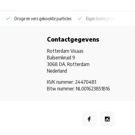
s
Eigen boilie productie ook privatelabel
Coppens en Skretting 
Contactgegevens
Rotterdam Visaas
Balsemkruid 9
3068 DA, Rotterdam
Nederland
KVK nummer: 24470481
Btw nummer: NL001623851B16