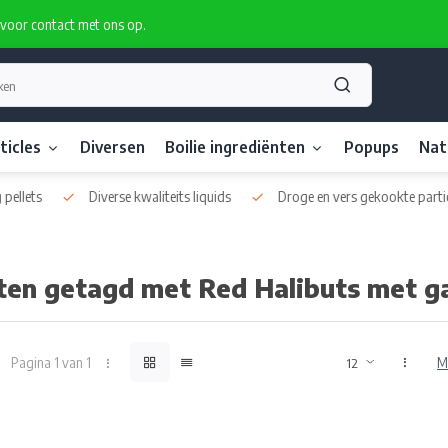
rvoor contact met ons op.
ticles
Diversen
Boilie ingrediënten
Popups
Nat
s
Droge en vers gekookte particles
Eigen boilie productie ook pr
ten getagd met Red Halibuts met g
Pagina 1 van 1
M