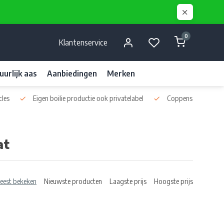
0
Klantenservice
uurlijk aas
Aanbiedingen
Merken
ivatelabel
Coppens en Skretting pellets
Diverse kwaliteits liqui
at
eest bekeken
Nieuwste producten
Laagste prijs
Hoogste prijs