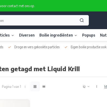
rvoor contact met ons op.
ticles
Diversen
Boilie ingrediënten
Popups
Nat
Droge en vers gekookte particles
Eigen boilie productie ook pri
en getagd met Liquid Krill
Pagina 1 van 1
M