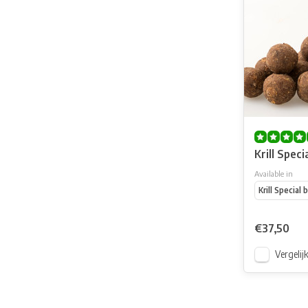
Krill Specia
Available in
Krill Special 
€37,50
Vergelij