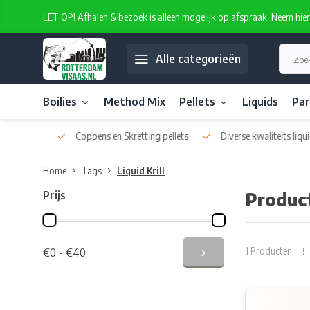
LET OP! Afhalen & bezoek is alleen mogelijk op afspraak. Neem hie
Alle categorieën
Boilies
Method Mix
Pellets
Liquids
Par
atelabel
Coppens en Skretting pellets
Diverse kwaliteits liquids
Home
Tags
Liquid Krill
Prijs
Product
1 Producten
€0 - €40