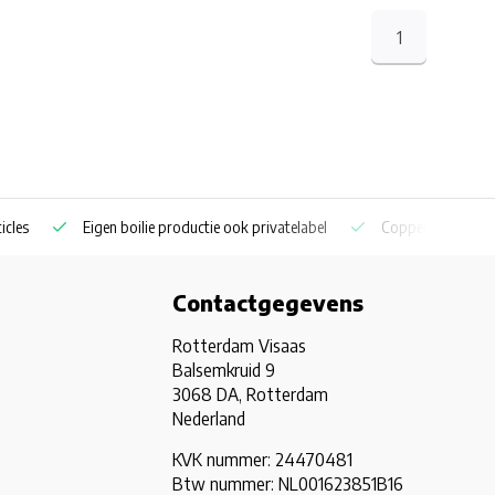
1
Eigen boilie productie ook privatelabel
Coppens en Skretting p
Contactgegevens
Rotterdam Visaas
Balsemkruid 9
3068 DA, Rotterdam
Nederland
KVK nummer: 24470481
Btw nummer: NL001623851B16