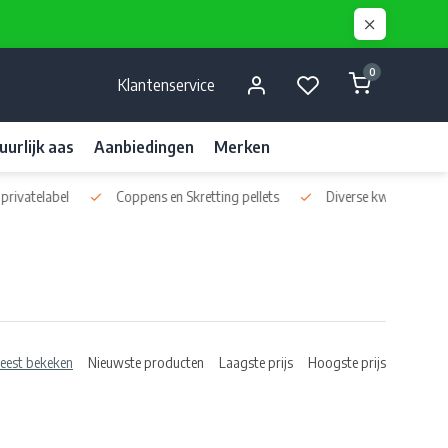
0
Klantenservice
uurlijk aas
Aanbiedingen
Merken
vatelabel
Coppens en Skretting pellets
Diverse kwaliteits liquids
eest bekeken
Nieuwste producten
Laagste prijs
Hoogste prijs