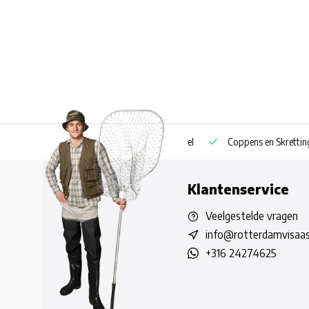
Eigen boilie productie ook privatelabel
Coppens en Skretting pell
Klantenservice
Veelgestelde vragen
info@rotterdamvisaas
+316 24274625