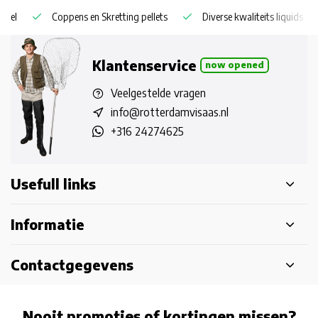
Coppens en Skretting pellets
Diverse kwaliteits liquids
Klantenservice
now opened
Veelgestelde vragen
info@rotterdamvisaas.nl
+316 24274625
Usefull links
Informatie
Contactgegevens
Nooit promoties of kortingen missen?