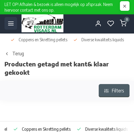
LET OP! Afhalen & bezoek is alleen mogelijk op afspraak. Neem
hiervoor contact met ons op.
0
Coppens en Skretting pellets
Diverse kwaliteits liquids
D
Terug
Producten getagd met kant& klaar
gekookt
Filters
Coppens en Skretting pellets
Diverse kwaliteits liquids