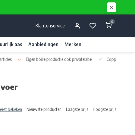
0
Klantenservice
uurlijk aas
Aanbiedingen
Merken
rivatelabel
Coppens en Skretting pellets
Diverse kwaliteits liqu
nvoer
eest bekeken
Nieuwste producten
Laagste prijs
Hoogste prijs