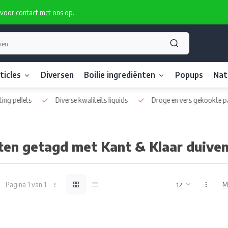
rvoor contact met ons op.
ticles
Diversen
Boilie ingrediënten
Popups
Nat
ds
Droge en vers gekookte particles
Eigen boilie productie ook p
ten getagd met Kant & Klaar duive
Pagina 1 van 1
M