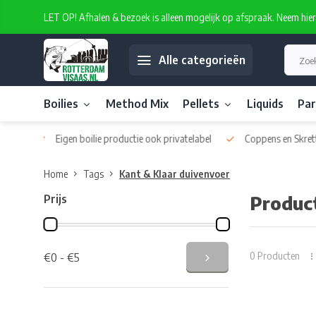
LET OP! Afhalen & bezoek is alleen mogelijk op afspraak. Neem hie
Alle categorieën
Boilies
Method Mix
Pellets
Liquids
Par
ivatelabel
Coppens en Skretting pellets
Diverse kwaliteits liqui
Home
Tags
Kant & Klaar duivenvoer
Prijs
Produc
0 Producten
€0 - €5