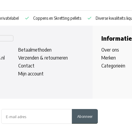
llets
Diverse kwaliteits liquids
Droge en vers gekookte particl
Informatie
Betaalmethoden
Over ons
.nl
Verzenden & retourneren
Merken
Contact
Categorieën
Mijn account
Abonneer