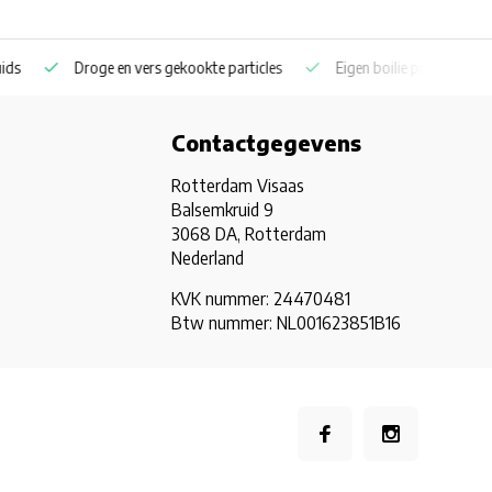
es
Eigen boilie productie ook privatelabel
Coppens en Skretting
Contactgegevens
Rotterdam Visaas
Balsemkruid 9
3068 DA, Rotterdam
Nederland
KVK nummer: 24470481
Btw nummer: NL001623851B16