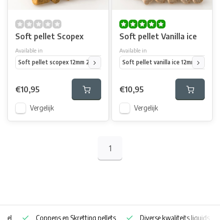
Soft pellet Scopex
Soft pellet Vanilla ice
Available in
Available in
Soft pellet scopex 12mm 2,5 kg
Soft pellet scopex 12mm 5 kg
Soft pellet vanilla ice 12mm 2,5 kg
Soft pel
€10,95
€10,95
Vergelijk
Vergelijk
1
Coppens en Skretting pellets
Diverse kwaliteits liquids