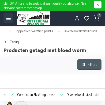
LET OP! Afhalen & bezoek is alleen mogelijk op afspraak. Neem
hiervoor contact met ons op.
0
Coppens en Skretting pellets
Diverse kwaliteits liquids
D
Terug
Producten getagd met bloed worm
Filters
Coppens en Skretting pellets
Diverse kwaliteits liquids