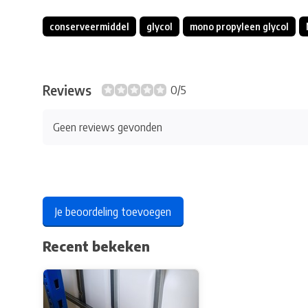
conserveermiddel
glycol
mono propyleen glycol
Reviews
0/5
Geen reviews gevonden
Je beoordeling toevoegen
Recent bekeken