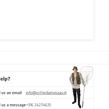
elp?
 us an email
info@rotterdamvisaas.nl
 us a message
+316 24274625