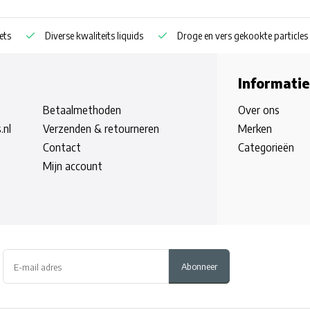
ets
Diverse kwaliteits liquids
Droge en vers gekookte particles
Informatie
Betaalmethoden
Over ons
.nl
Verzenden & retourneren
Merken
Contact
Categorieën
Mijn account
Abonneer