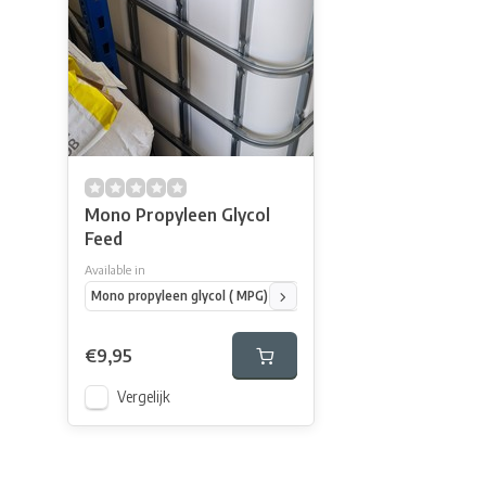
Mono Propyleen Glycol
Feed
Available in
Mono propyleen glycol ( MPG) 1 kg
Mono propyleen glycol ( MPG)
€9,95
Vergelijk