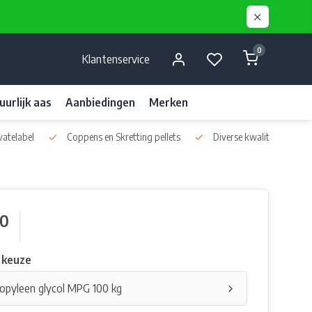
0
Klantenservice
uurlijk aas
Aanbiedingen
Merken
vatelabel
Coppens en Skretting pellets
Diverse kwaliteits liquids
00
 keuze
opyleen glycol MPG 100 kg