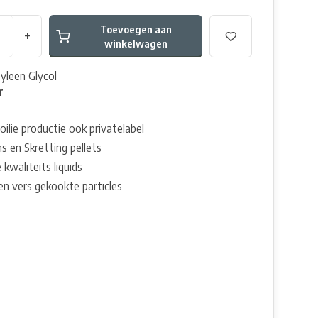
Toevoegen aan
+
winkelwagen
leen Glycol
r
oilie productie ook privatelabel
s en Skretting pellets
 kwaliteits liquids
en vers gekookte particles