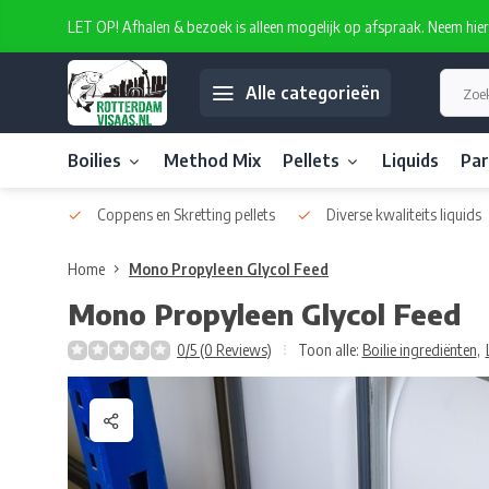
LET OP! Afhalen & bezoek is alleen mogelijk op afspraak. Neem hie
Alle categorieën
Boilies
Method Mix
Pellets
Liquids
Par
atelabel
Coppens en Skretting pellets
Diverse kwaliteits liquids
Home
Mono Propyleen Glycol Feed
Mono Propyleen Glycol Feed
0/5 (0 Reviews)
Toon alle:
Boilie ingrediënten
,