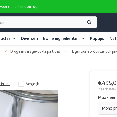
rvoor contact met ons op.
ticles
Diversen
Boilie ingrediënten
Popups
Nat
Droge en vers gekookte particles
Eigen boilie productie ook pri
€495,
Vergelijk
Liquids
Stukprijs: €0,00 /
Maak een
Mono pr