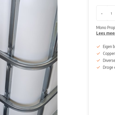
-
Mono Propy
Lees mee
Eigen b
Coppen
Diverse
Droge 