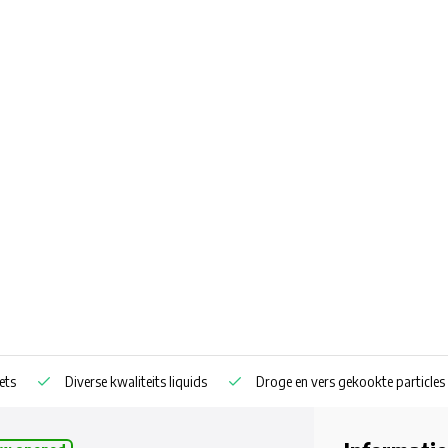
ets
Diverse kwaliteits liquids
Droge en vers gekookte particles