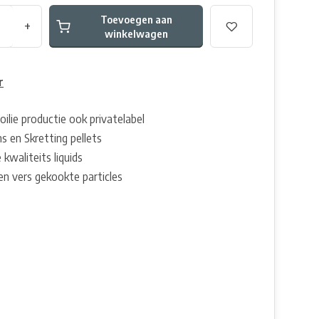
Toevoegen aan
+
winkelwagen
r
oilie productie ook privatelabel
s en Skretting pellets
 kwaliteits liquids
en vers gekookte particles