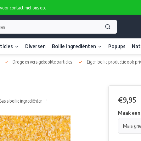
rvoor contact met ons op.
ticles
Diversen
Boilie ingrediënten
Popups
Nat
Droge en vers gekookte particles
Eigen boilie productie ook pri
€9,95
Basis boilie ingrediënten
Maak een
Mais gri