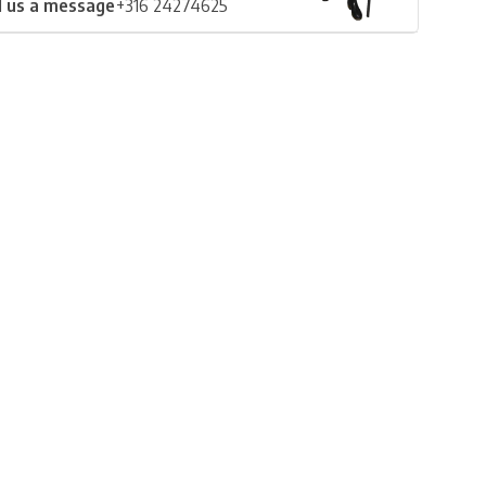
 us a message
+316 24274625