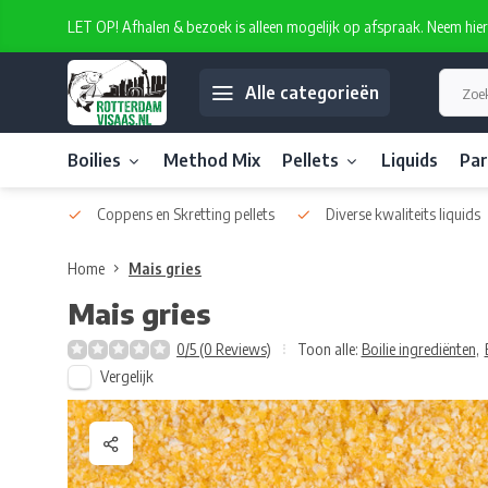
LET OP! Afhalen & bezoek is alleen mogelijk op afspraak. Neem hie
Alle categorieën
Boilies
Method Mix
Pellets
Liquids
Par
atelabel
Coppens en Skretting pellets
Diverse kwaliteits liquids
Home
Mais gries
Mais gries
0/5 (0 Reviews)
Toon alle:
Boilie ingrediënten
,
Vergelijk