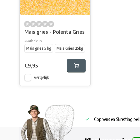
Mais gries - Polenta Gries
Available in
Mais gries 5 kg
Mais Gries 25kg
€9,95
Vergelijk
Eigen boilie productie ook privatelabel
Coppens en Skretting pell