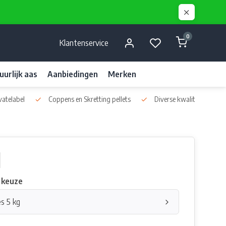
0
Klantenservice
uurlijk aas
Aanbiedingen
Merken
vatelabel
Coppens en Skretting pellets
Diverse kwaliteits liquids
 keuze
es 5 kg