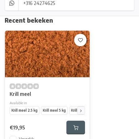
+316 24274625
Recent bekeken
Krill meel
Available in
Krill meel 2.5 kg
Krill meel 5 kg
Krill meel 10 kg
€19,95