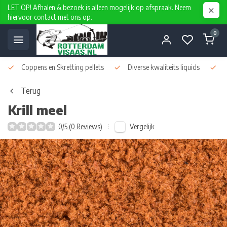
LET OP! Afhalen & bezoek is alleen mogelijk op afspraak. Neem
hiervoor contact met ons op.
0
Coppens en Skretting pellets
Diverse kwaliteits liquids
D
Terug
Krill meel
Vergelijk
0/5 (0 Reviews)