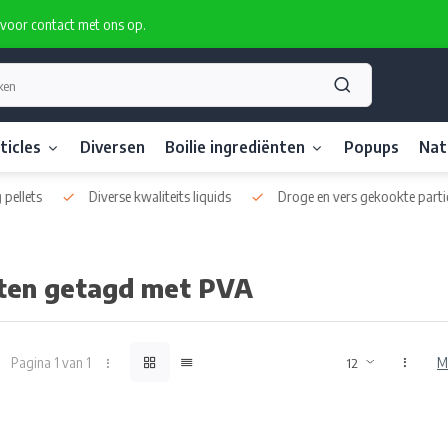
rvoor contact met ons op.
ticles
Diversen
Boilie ingrediënten
Popups
Nat
uids
Droge en vers gekookte particles
Eigen boilie productie oo
ten getagd met PVA
Pagina 1 van 1
M