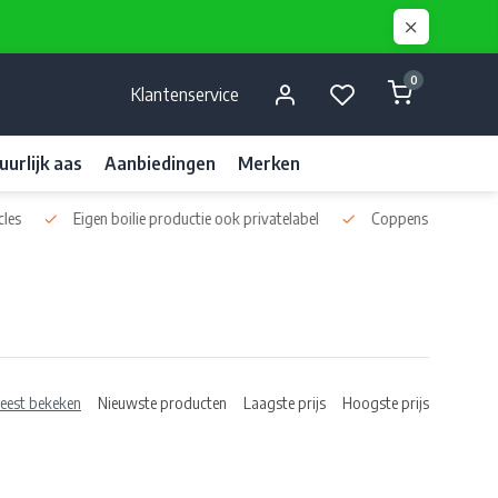
0
Klantenservice
uurlijk aas
Aanbiedingen
Merken
k privatelabel
Coppens en Skretting pellets
Diverse kwaliteits l
eest bekeken
Nieuwste producten
Laagste prijs
Hoogste prijs