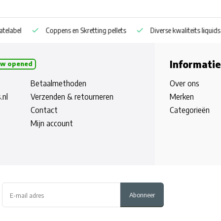
 pellets
Diverse kwaliteits liquids
Droge en vers gekookte part
Informatie
w opened
Betaalmethoden
Over ons
.nl
Verzenden & retourneren
Merken
Contact
Categorieën
Mijn account
Abonneer