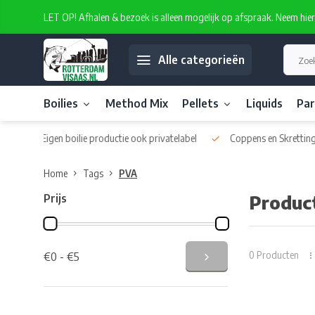
LET OP! Afhalen & bezoek is alleen mogelijk op afspraak. Neem hie
Alle categorieën
Boilies
Method Mix
Pellets
Liquids
Par
 privatelabel
Coppens en Skretting pellets
Diverse kwaliteits liq
Home
Tags
PVA
Prijs
Produc
0 Producten
€0 - €5