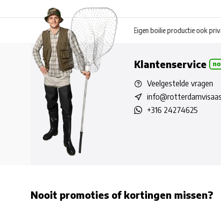
es
Eigen boilie productie ook privatelabel
Coppens en Skretting
Klantenservice
no
Veelgestelde vragen
info@rotterdamvisaas
+316 24274625
Nooit promoties of kortingen missen?