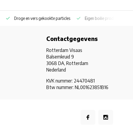
icles
Eigen boilie productie ook privatelabel
Coppens en Skrett
Contactgegevens
Rotterdam Visaas
Balsemkruid 9
3068 DA, Rotterdam
Nederland
KVK nummer: 24470481
Btw nummer: NL001623851B16